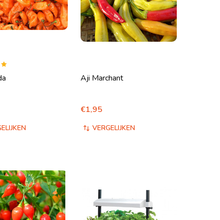
da
Aji Marchant
€1,95
EFINED
N UNDEFINED
ELIJKEN
VERGELIJKEN