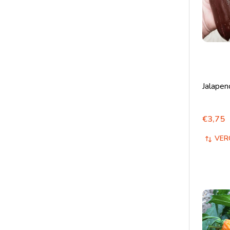
Jalape
€3,75
VER