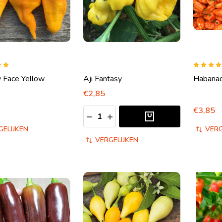
 Face Yellow
Aji Fantasy
Habana
€2,85
€3,85
Aantal:
HOEVEELHEID VERLAGEN VAN UND
HOEVEELHEID VERHOGEN VA
GELIJKEN
VERG
VERGELIJKEN