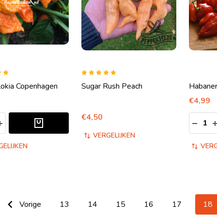
lokia Copenhagen
Sugar Rush Peach
Habaner
€4,99
€4,50
Aantal:
EELHEID VERLAGEN VAN UNDEFINED
HOEVEELHEID VERHOGEN VAN UNDEFINED
HOEVE
VERGELIJKEN
GELIJKEN
VERG
Vorige
13
14
15
16
17
18