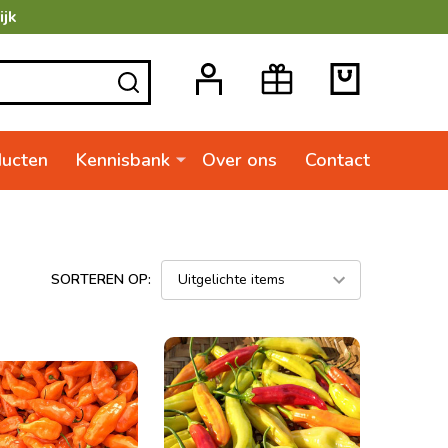
ijk
ZOEKEN
ducten
Kennisbank
Over ons
Contact
SORTEREN OP: