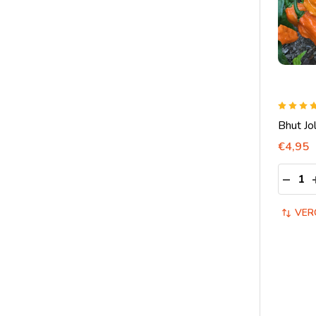
Bhut Jo
€4,95
Aantal:
HOEV
VER