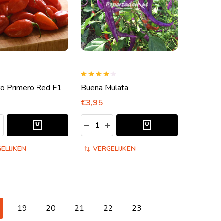
o Primero Red F1
Buena Mulata
€3,95
Aantal:
ELHEID VERLAGEN VAN UNDEFINED
HOEVEELHEID VERHOGEN VAN UNDEFINED
HOEVEELHEID VERLAGEN VAN UNDE
HOEVEELHEID VERHOGEN VAN
ELIJKEN
VERGELIJKEN
19
20
21
22
23