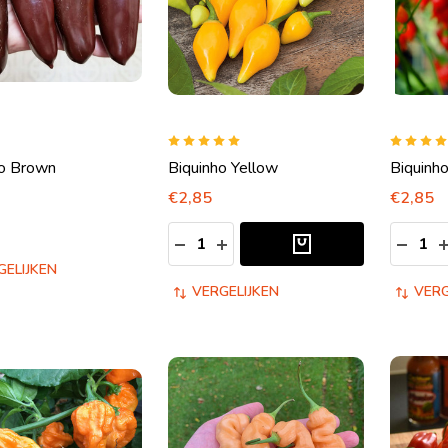
no Brown
Biquinho Yellow
Biquinh
€2,85
€2,85
Aantal:
Aantal:
HOEVEELHEID VERLAGEN VAN UND
HOEVEELHEID VERHOGEN VA
HOEVE
GELIJKEN
VERGELIJKEN
VERG