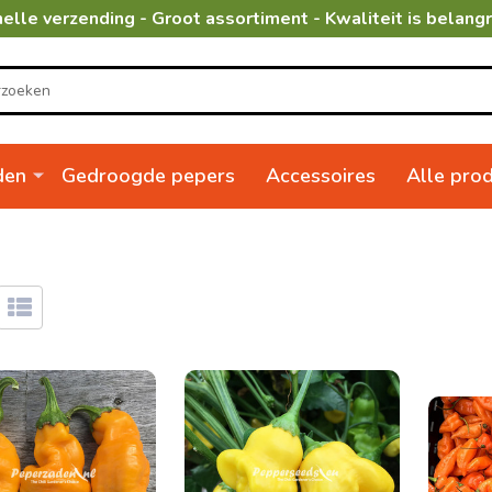
elle verzending - Groot assortiment - Kwaliteit is belangr
den
Gedroogde pepers
Accessoires
Alle pro