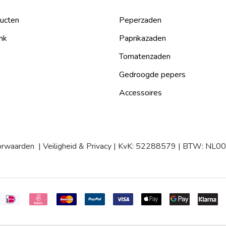
ducten
Peperzaden
nk
Paprikazaden
Tomatenzaden
Gedroogde pepers
Accessoires
orwaarden
|
Veiligheid & Privacy
| KvK: 52288579 | BTW: NL