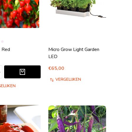
o Red
Micro Grow Light Garden
LED
€65,00
EFINED
N UNDEFINED
ELHEID VERLAGEN VAN UNDEFINED
HOEVEELHEID VERHOGEN VAN UNDEFINED
VERGELIJKEN
ELIJKEN