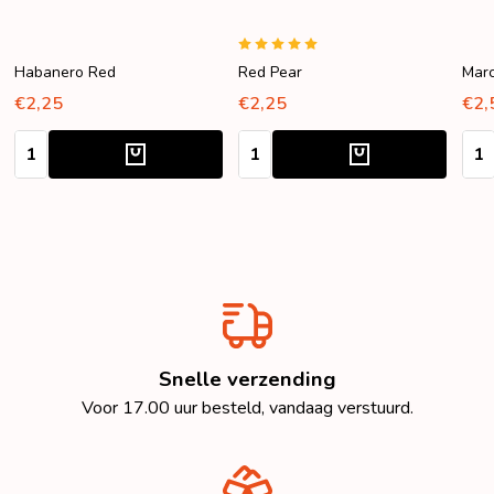
Habanero Red
Red Pear
Marc
€2,25
€2,25
€2,
Aantal:
Aantal:
Aant
Snelle verzending
Voor 17.00 uur besteld, vandaag verstuurd.