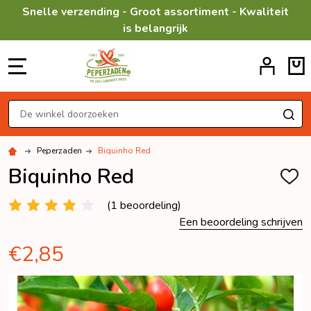
Snelle verzending - Groot assortiment - Kwaliteit
is belangrijk
MENU
Zoeken
ZO
Peperzaden
Biquinho Red
Biquinho Red
TOEV
AAN
VERL
(1 beoordeling)
Een beoordeling schrijven
€2,85