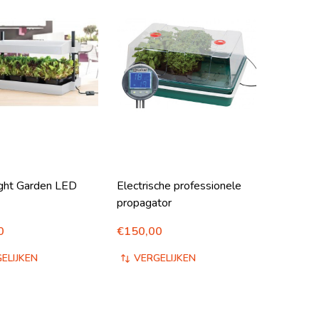
ght Garden LED
Electrische professionele
propagator
0
€150,00
EFINED
N UNDEFINED
ELIJKEN
VERGELIJKEN