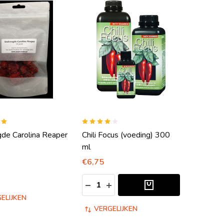
de Carolina Reaper
Chili Focus (voeding) 300
ml
€6,75
Aantal:
EFINED
N UNDEFINED
HOEVEELHEID VERLAGEN VAN UNDE
HOEVEELHEID VERHOGEN VAN
ELIJKEN
VERGELIJKEN