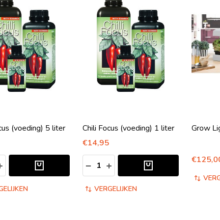
cus (voeding) 5 liter
Chili Focus (voeding) 1 liter
Grow Li
€14,95
€125,0
Aantal:
EELHEID VERLAGEN VAN UNDEFINED
HOEVEELHEID VERHOGEN VAN UNDEFINED
HOEVEELHEID VERLAGEN VAN UND
HOEVEELHEID VERHOGEN VA
VERG
GELIJKEN
VERGELIJKEN