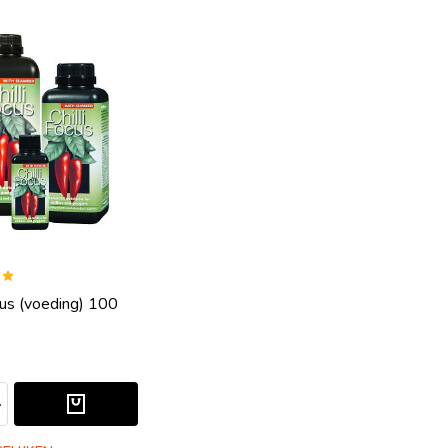
cus (voeding) 100
EFINED
N UNDEFINED
ELHEID VERLAGEN VAN UNDEFINED
HOEVEELHEID VERHOGEN VAN UNDEFINED