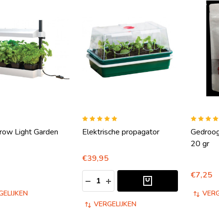
row Light Garden
Elektrische propagator
Gedroog
20 gr
€39,95
€7,25
Aantal:
HOEVEELHEID VERLAGEN VAN UND
HOEVEELHEID VERHOGEN VA
GELIJKEN
VERG
VERGELIJKEN