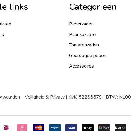
le links
Categorieën
ducten
Peperzaden
nk
Paprikazaden
Tomatenzaden
Gedroogde pepers
Accessoires
orwaarden
|
Veiligheid & Privacy
| KvK: 52288579 | BTW: NL