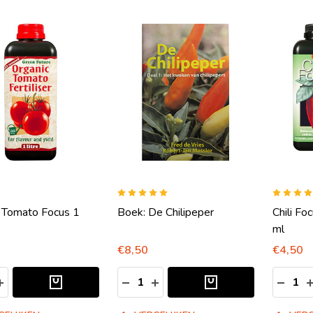
 Tomato Focus 1
Boek: De Chilipeper
Chili Fo
ml
€8,50
€4,50
Aantal:
Aantal:
EELHEID VERLAGEN VAN UNDEFINED
HOEVEELHEID VERHOGEN VAN UNDEFINED
HOEVEELHEID VERLAGEN VAN UND
HOEVEELHEID VERHOGEN VA
HOEVE