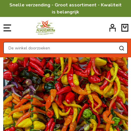
Snelle verzending - Groot assortiment - Kwaliteit
is belangrijk
MENU
Zoeken
ZO
Proef
de
smaak
van
Peperzaden.nl