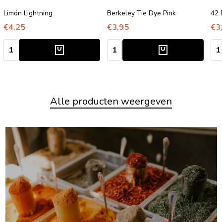
Limón Lightning
Berkeley Tie Dye Pink
42 
€4,25
€3,95
€3
Aantal:
Aantal:
Aan
Alle producten weergeven