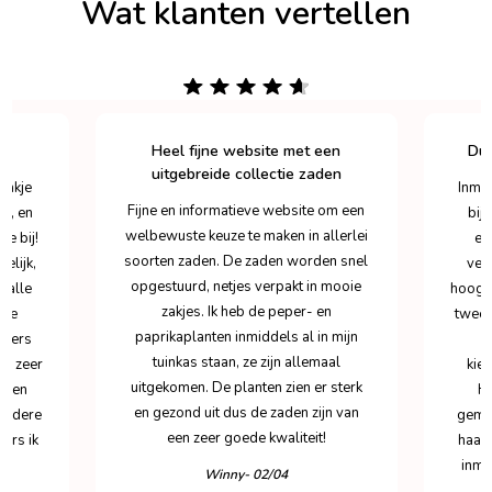
Wat klanten vertellen
Heel fijne website met een
Dui
uitgebreide collectie zaden
 pakje
Inmid
Fijne en informatieve website om een
en, en
bij
welbewuste keuze te maken in allerlei
je bij!
en
soorten zaden. De zaden worden snel
elijk,
ver
opgestuurd, netjes verpakt in mooie
r alle
hoogse
zakjes. Ik heb de peper- en
eze
tweed
paprikaplanten inmiddels al in mijn
nciers
tuinkas staan, ze zijn allemaal
is zeer
kie
uitgekomen. De planten zien er sterk
t een
H
en gezond uit dus de zaden zijn van
andere
gemid
een zeer goede kwaliteit!
ers ik
haal
inmid
Winny- 02/04