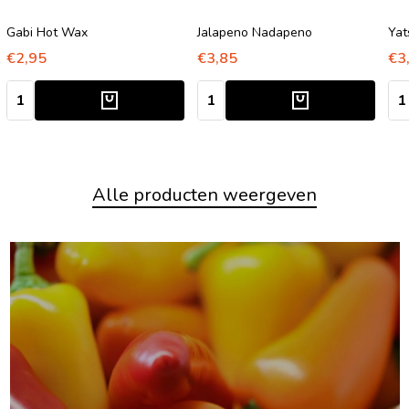
Gabi Hot Wax
Jalapeno Nadapeno
Yat
€2,95
€3,85
€3
Aantal:
Aantal:
Aan
Alle producten weergeven