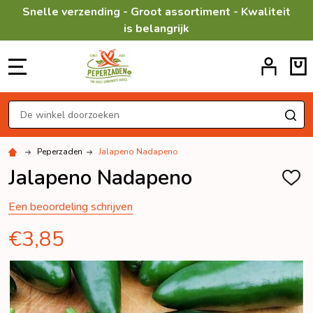
Snelle verzending - Groot assortiment - Kwaliteit
is belangrijk
MENU
Zoeken
ZO
Peperzaden
Jalapeno Nadapeno
Jalapeno Nadapeno
TOEV
AAN
VERL
Een beoordeling schrijven
€3,85