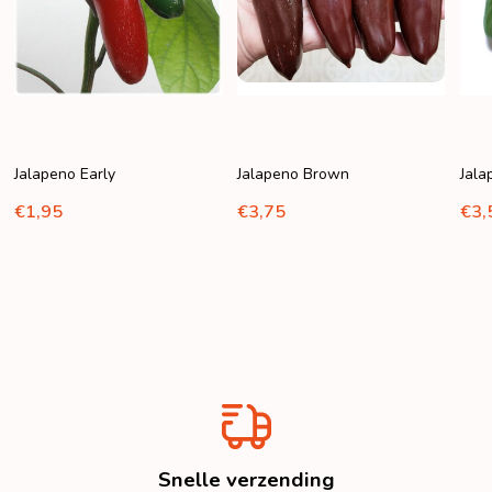
Jalapeno Early
Jalapeno Brown
Jala
€1,95
€3,75
€3,
Snelle verzending