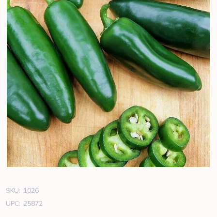
SKU:
1026
UPC:
25872