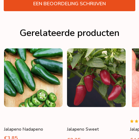
VERBERGEN
EEN BEOORDELING SCHRIJVEN
Gerelateerde producten
Jalapeno Nadapeno
Jalapeno Sweet
Jal
€3,85