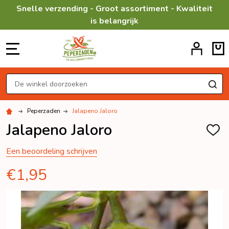
Snelle verzending - Groot assortiment - Kwaliteit
is belangrijk
MENU
Zoeken
ZO
Peperzaden
Jalapeno Jaloro
Jalapeno Jaloro
TOEV
AAN
VERL
Een beoordeling schrijven
€1,95