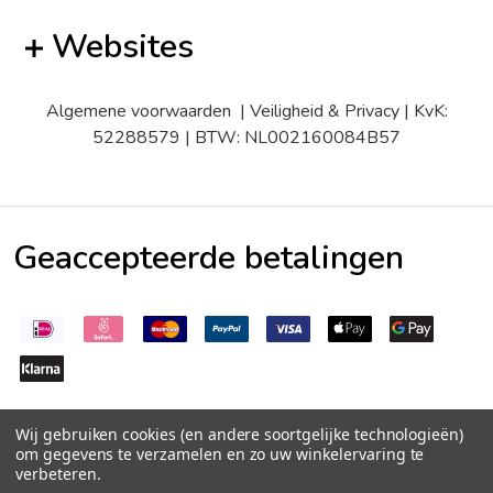
Websites
Algemene voorwaarden
|
Veiligheid & Privacy
| KvK:
52288579 | BTW: NL002160084B57
Geaccepteerde betalingen
Wij gebruiken cookies (en andere soortgelijke technologieën)
om gegevens te verzamelen en zo uw winkelervaring te
verbeteren.
©
2026
Peperzaden.nl