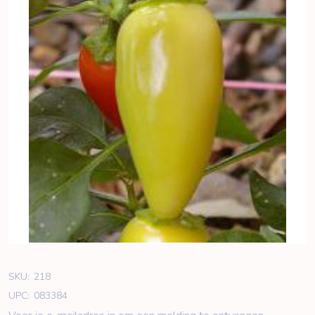
SKU:
218
UPC:
083384