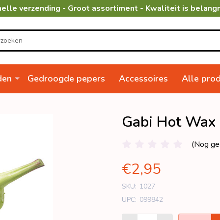
elle verzending - Groot assortiment - Kwaliteit is belangr
den
Gedroogde pepers
Accessoires
Alle pro
Gabi Hot Wax
(Nog ge
€2,95
SKU:
1027
UPC:
099842