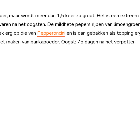
eper, maar wordt meer dan 1,5 keer zo groot. Het is een extreem p
waren na het oogsten. De mildhete pepers rijpen van limoengroeng
aak erg op die van
Pepperoncini
en is dan gebakken als topping er
het maken van parikapoeder. Oogst: 75 dagen na het verpotten.