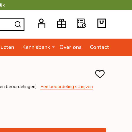
ijk
ZOEKEN
ducten
Kennisbank
Over ons
Contact
TOEVOEGEN
AAN
VERLANGLIJSTJ
en beoordelingen)
Een beoordeling schrijven