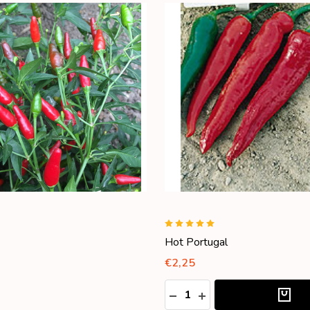
Hot Portugal
€2,25
Aantal:
ED
HOEVEELHEID VERLAGEN 
HOEVEELHEID VERH