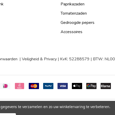
nk
Paprikazaden
Tomatenzaden
Gedroogde pepers
Accessoires
orwaarden
|
Veiligheid & Privacy
| KvK: 52288579 | BTW: NL
m gegevens te verzamelen en zo uw winkelervaring te verbeteren.