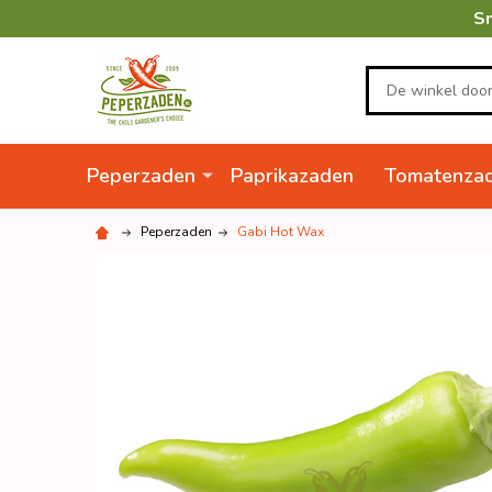
Sn
Zoeken
Peperzaden
Paprikazaden
Tomatenza
Peperzaden
Gabi Hot Wax