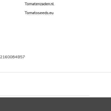
Tomatenzaden.nl
Tomatoseeds.eu
002160084B57
Trustpilot