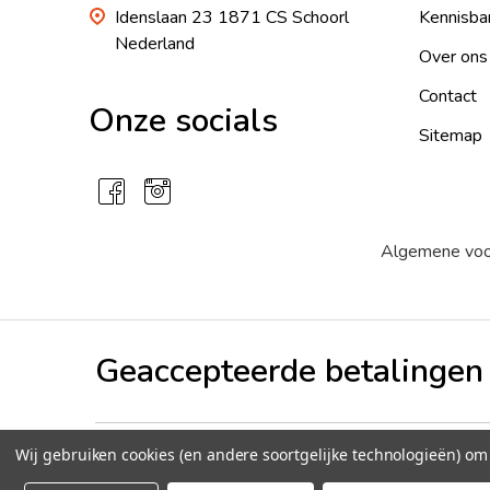
Idenslaan 23 1871 CS Schoorl
Kennisba
Nederland
Over ons
Contact
Onze socials
Sitemap
Algemene vo
Geaccepteerde betalingen
Wij gebruiken cookies (en andere soortgelijke technologieën) o
©
2026
Peperzaden.nl