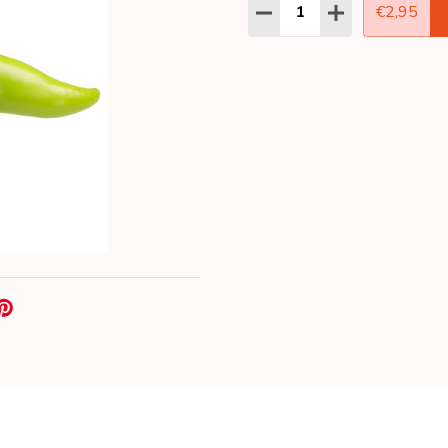
Aantal:
HOEVEELHEID VERLAGEN
HOEVEELHEID 
€2,95