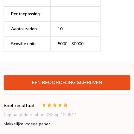
Per toepassing
:
-
Aantal zaden
:
10
Scoville units
:
5000 - 30000
VERBERGEN
EEN BEOORDELING SCHRIJVEN
Snel resultaat
5
Geplaatst door Johan XXX op 19.06.21
Makkelijke vroege peper