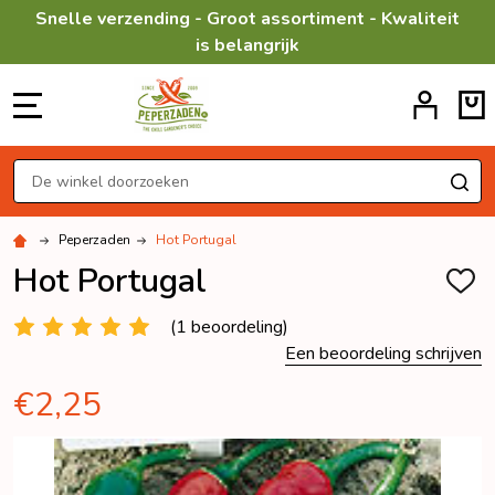
Snelle verzending - Groot assortiment - Kwaliteit
is belangrijk
MENU
Zoeken
ZO
Peperzaden
Hot Portugal
Hot Portugal
TOEV
AAN
VERL
(1 beoordeling)
Een beoordeling schrijven
€2,25