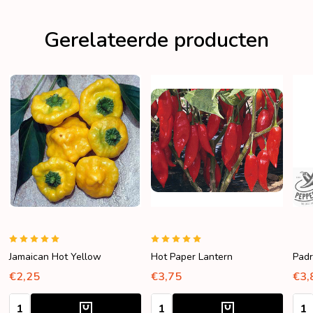
Gerelateerde producten
Jamaican Hot Yellow
Hot Paper Lantern
Padr
€2,25
€3,75
€3,
Aantal:
Aantal:
Aant