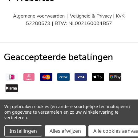
Algemene voorwaarden
|
Veiligheid & Privacy
| KvK:
52288579 | BTW: NL002160084B57
Geaccepteerde betalingen
Wij gebruiken cookies (en andere soortgelijke technologieën)
om gegevens te verzamelen en zo uw winkelervaring te
verbeteren.
©
2026
Peperzaden.nl
Trustpilot
Aantal:
HOEVEELHEID VERLAGEN VAN UNDEFINED
HOEVEELHEID VERHOGEN VAN UNDEFINED
€2,25
Instellingen
Alles afwijzen
Alle cookies aanva