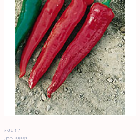
SKU:
82
UPC:
58563