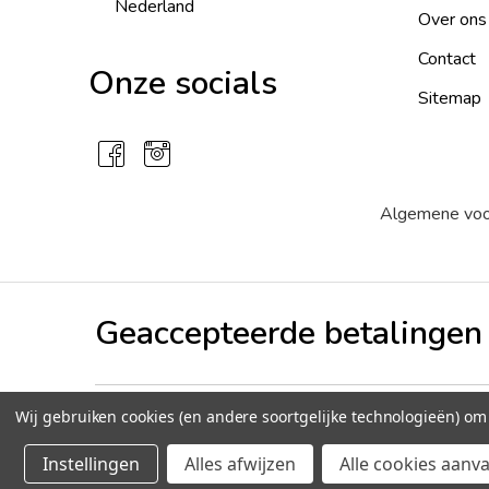
Nederland
Over ons
Contact
Onze socials
Sitemap
Algemene vo
Geaccepteerde betalingen
Wij gebruiken cookies (en andere soortgelijke technologieën) o
©
2026
Peperzaden.nl
Instellingen
Alles afwijzen
Alle cookies aanv