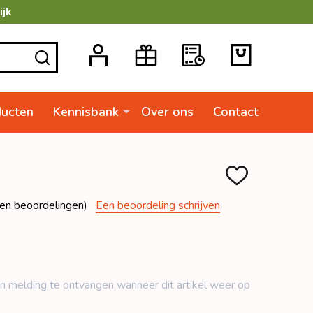
ijk
ZOEKEN
ducten
Kennisbank
Over ons
Contact
TOEVOEGEN
AAN
VERLANGLIJSTJ
en beoordelingen)
Een beoordeling schrijven
n ​​melding te ontvangen wanneer dit artikel weer op