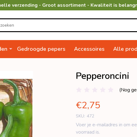
elle verzending - Groot assortiment - Kwaliteit is belangr
den
Gedroogde pepers
Accessoires
Alle pro
Pepperoncini
(Nog ge
€2,75
SKU:
472
Voer je e-mailadres in om ee
voorraad is.