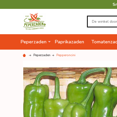
Sn
Zoeken
Peperzaden
Paprikazaden
Tomatenza
Peperzaden
Pepperoncini