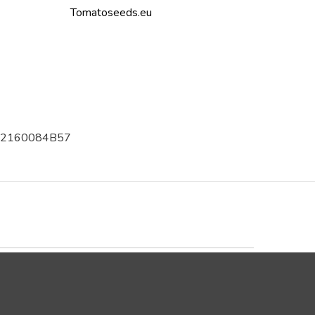
Tomatoseeds.eu
002160084B57
Trustpilot