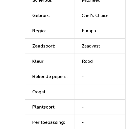
Scherpte
:
Mildheet
Gebruik
:
Chef's Choice
Regio
:
Europa
Zaadsoort
:
Zaadvast
Kleur
:
Rood
Bekende pepers
:
-
Oogst
:
-
Plantsoort
:
-
Per toepassing
:
-