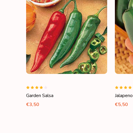
Garden Salsa
Jalapen
€3,50
€5,50