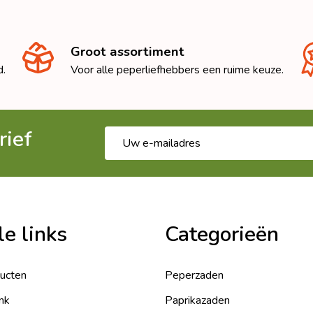
Groot assortiment
d.
Voor alle peperliefhebbers een ruime keuze.
rief
E-
mailadres
le links
Categorieën
ducten
Peperzaden
nk
Paprikazaden