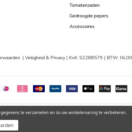
Tomatenzaden
Gedroogde pepers
Accessoires
orwaarden
|
Veiligheid & Privacy
| KvK: 52288579 | BTW: NL
m gegevens te verzamelen en zo uw winkelervaring te verbeteren.
aarden