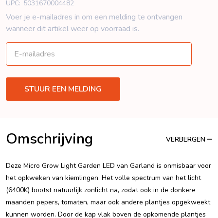
UPC:
5031670004482
Voer je e-mailadres in om een ​​melding te ontvangen
wanneer dit artikel weer op voorraad is.
Omschrijving
VERBERGEN
Deze Micro Grow Light Garden LED van Garland is onmisbaar voor
het opkweken van kiemlingen. Het volle spectrum van het licht
(6400K) bootst natuurlijk zonlicht na, zodat ook in de donkere
maanden pepers, tomaten, maar ook andere plantjes opgekweekt
kunnen worden. Door de kap vlak boven de opkomende plantjes