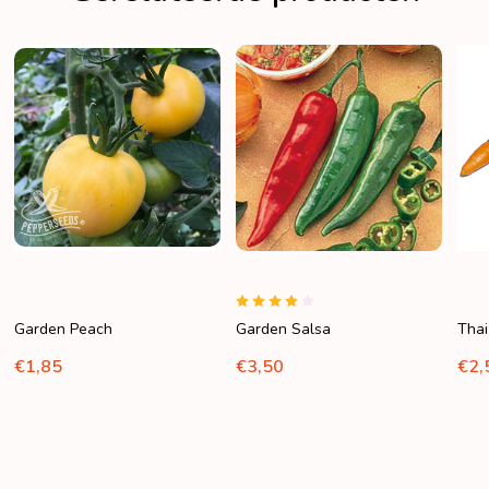
Garden Peach
Garden Salsa
Thai
€1,85
€3,50
€2,