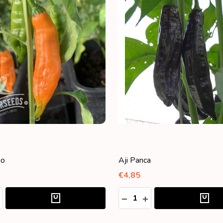
go
Aji Panca
€4,85
Aantal:
ELHEID VERLAGEN VAN UNDEFINED
OEVEELHEID VERHOGEN VAN UNDEFINED
HOEVEELHEID VERLAGEN 
HOEVEELHEID VERH