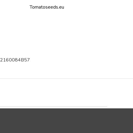
Tomatoseeds.eu
002160084B57
Trustpilot