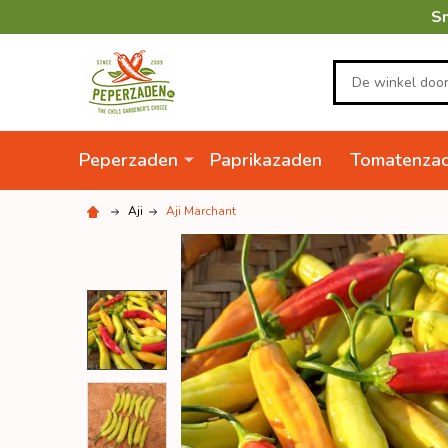
Sn
Zoeken
Peperzaden
Paprikazaden
Tomatenza
Aji
Aji Marchant