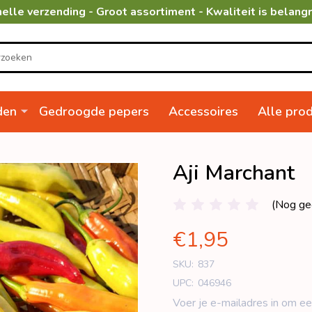
elle verzending - Groot assortiment - Kwaliteit is belangr
den
Gedroogde pepers
Accessoires
Alle pro
Aji Marchant
(Nog ge
€1,95
SKU:
837
UPC:
046946
Voer je e-mailadres in om ee