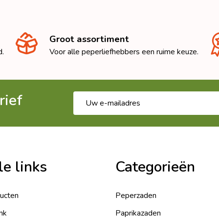
Groot assortiment
d.
Voor alle peperliefhebbers een ruime keuze.
rief
E-
mailadres
le links
Categorieën
ducten
Peperzaden
nk
Paprikazaden