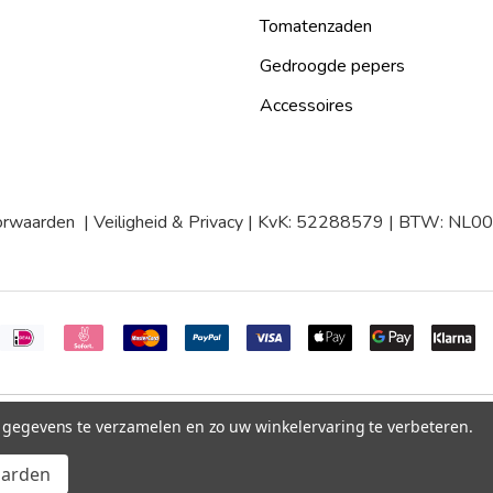
Tomatenzaden
Gedroogde pepers
Accessoires
orwaarden
|
Veiligheid & Privacy
| KvK: 52288579 | BTW: NL
m gegevens te verzamelen en zo uw winkelervaring te verbeteren.
aarden