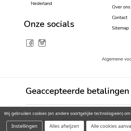
Nederland
Over ons
Contact
Onze socials
Sitemap
Algemene vo
Geaccepteerde betalingen
Wij gebruiken cookies (en andere soortgelijke technologieën) o
©
2026
Peperzaden.nl
Instellingen
Alles afwijzen
Alle cookies aanv