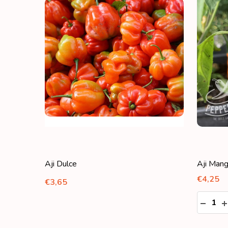
Aji Dulce
Aji Man
€4,25
€3,65
Aantal:
HOEVE
H