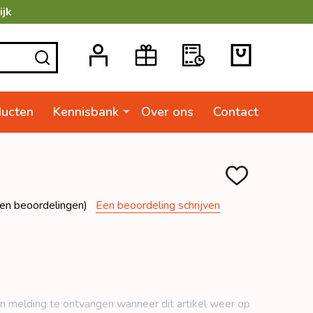
ijk
ZOEKEN
ducten
Kennisbank
Over ons
Contact
TOEVOEGEN
AAN
VERLANGLIJSTJ
en beoordelingen)
Een beoordeling schrijven
n ​​melding te ontvangen wanneer dit artikel weer op