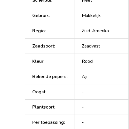
Scherpte
:
Heet
Gebruik
:
Makkelijk
Regio
:
Zuid-Amerika
Zaadsoort
:
Zaadvast
Kleur
:
Rood
Bekende pepers
:
Aji
Oogst
:
-
Plantsoort
:
-
Per toepassing
:
-