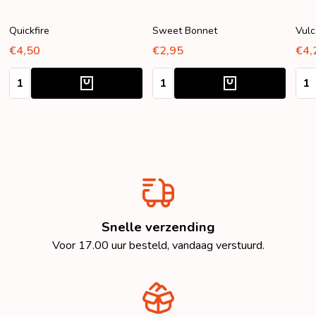
Quickfire
Sweet Bonnet
Vulc
€4,50
€2,95
€4,
Aantal:
Aantal:
Aant
Snelle verzending
Voor 17.00 uur besteld, vandaag verstuurd.