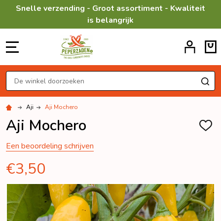
Snelle verzending - Groot assortiment - Kwaliteit
is belangrijk
MENU
Zoeken
ZO
Aji
Aji Mochero
Aji Mochero
TOEV
AAN
VERL
Een beoordeling schrijven
€3,50