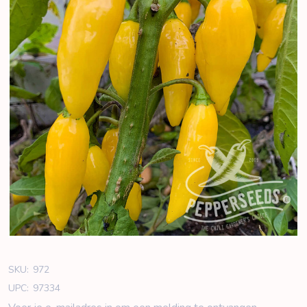
SKU:
972
UPC:
97334