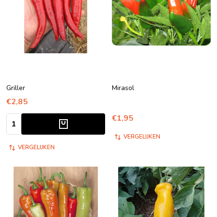
Griller
Mirasol
€2,85
€1,95
Aantal:
VERGELIJKEN
VERGELIJKEN