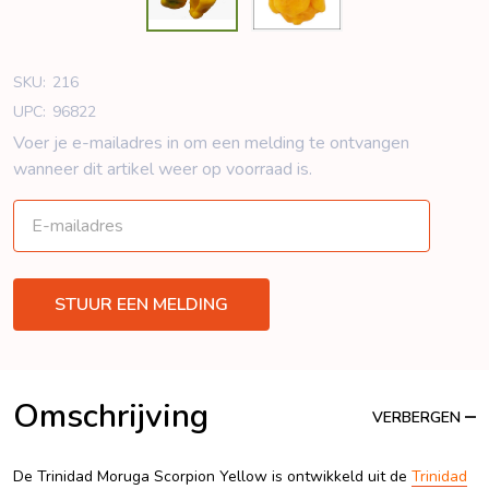
SKU:
216
UPC:
96822
Voer je e-mailadres in om een ​​melding te ontvangen
wanneer dit artikel weer op voorraad is.
Omschrijving
VERBERGEN
De Trinidad Moruga Scorpion Yellow is ontwikkeld uit de
Trinidad