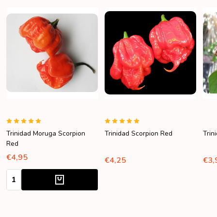
Trinidad Moruga Scorpion
Trinidad Scorpion Red
Trin
Red
€4,95
€4,25
€3,
Aantal: