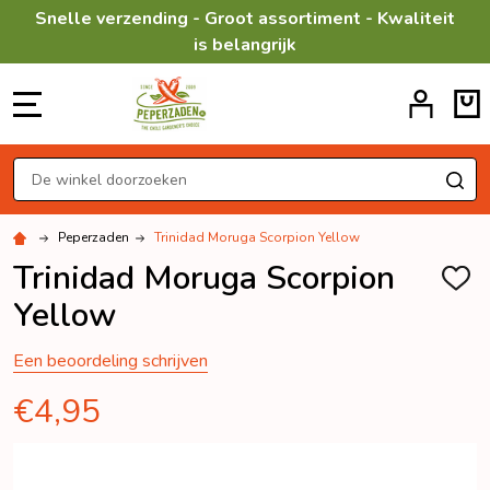
Snelle verzending - Groot assortiment - Kwaliteit
is belangrijk
MENU
Zoeken
ZO
Peperzaden
Trinidad Moruga Scorpion Yellow
Trinidad Moruga Scorpion
TOEV
AAN
Yellow
VERL
Een beoordeling schrijven
€4,95