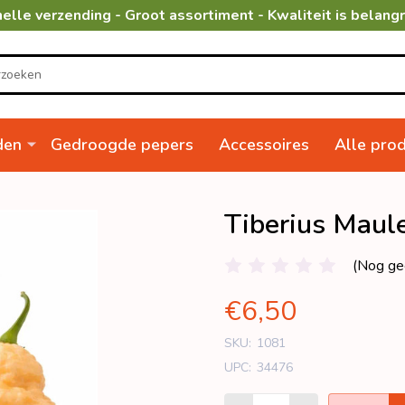
elle verzending - Groot assortiment - Kwaliteit is belangr
den
Gedroogde pepers
Accessoires
Alle pro
Tiberius Maul
(Nog ge
€6,50
SKU:
1081
UPC:
34476