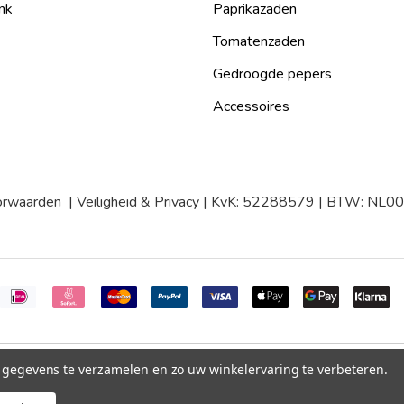
nk
Paprikazaden
Tomatenzaden
Gedroogde pepers
Accessoires
orwaarden
|
Veiligheid & Privacy
| KvK: 52288579 | BTW: NL
m gegevens te verzamelen en zo uw winkelervaring te verbeteren.