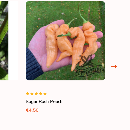
Sugar Rush Peach
Tiberius
€4,50
€6,50