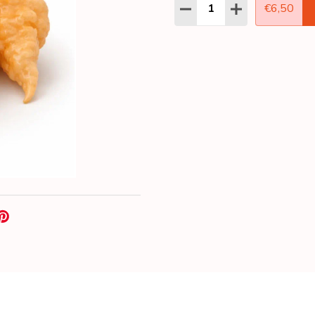
Aantal:
HOEVEELHEID VERLAGEN
HOEVEELHEID 
€6,50