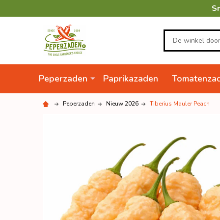
Sn
Zoeken
Peperzaden
Paprikazaden
Tomatenza
Peperzaden
Nieuw 2026
Tiberius Mauler Peach