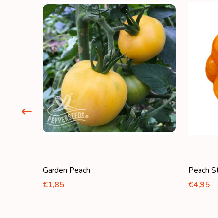
Garden Peach
Peach St
€1,85
€4,95