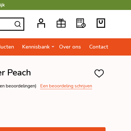
ijk
ZOEKEN
ducten
Kennisbank
Over ons
Contact
er Peach
TOEVOEGEN
AAN
VERLANGLIJSTJ
en beoordelingen)
Een beoordeling schrijven