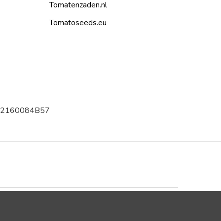
Tomatenzaden.nl
Tomatoseeds.eu
002160084B57
Trustpilot