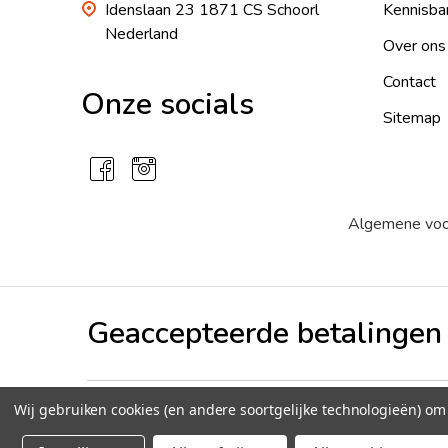
Idenslaan 23 1871 CS Schoorl
Kennisba
Nederland
Over ons
Contact
Onze socials
Sitemap
Algemene vo
Geaccepteerde betalingen
Wij gebruiken cookies (en andere soortgelijke technologieën) o
©
2026
Peperzaden.nl