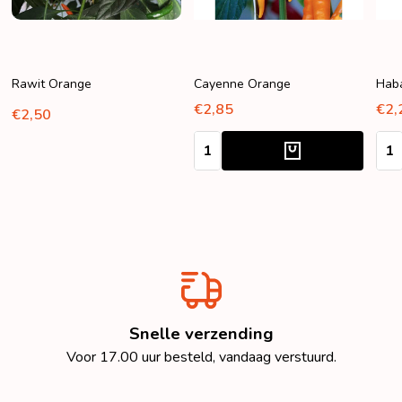
Rawit Orange
Cayenne Orange
Hab
€2,85
€2,
€2,50
Aantal:
Aant
Snelle verzending
Voor 17.00 uur besteld, vandaag verstuurd.