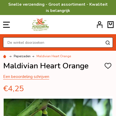
Snelle verzending - Groot assortiment - Kwaliteit
is belangrijk
MENU
Zoeken
ZO
Peperzaden
Maldivian Heart Orange
Maldivian Heart Orange
TOEV
AAN
VERL
Een beoordeling schrijven
€4,25