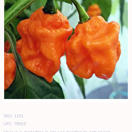
SKU:
1151
UPC:
78925