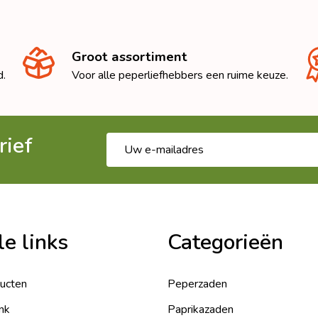
Groot assortiment
d.
Voor alle peperliefhebbers een ruime keuze.
rief
E-
mailadres
le links
Categorieën
ducten
Peperzaden
nk
Paprikazaden