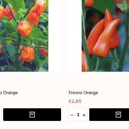
o Orange
Fresno Orange
€2,85
Aantal:
ED
ELHEID VERLAGEN VAN UNDEFINED
OEVEELHEID VERHOGEN VAN UNDEFINED
HOEVEELHEID VERLAGEN 
HOEVEELHEID VERH