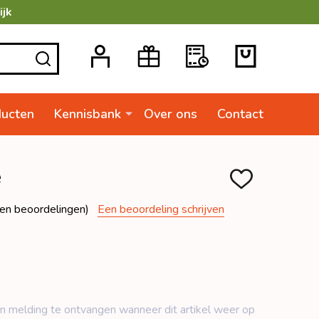
ijk
ZOEKEN
ducten
Kennisbank
Over ons
Contact
e
TOEVOEGEN
AAN
VERLANGLIJSTJ
en beoordelingen)
Een beoordeling schrijven
n ​​melding te ontvangen wanneer dit artikel weer op