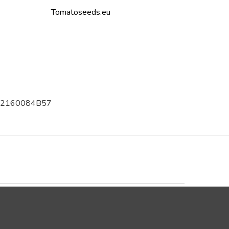
Tomatoseeds.eu
002160084B57
Trustpilot