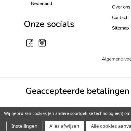
Nederland
Over ons
Contact
Onze socials
Sitemap
Algemene vo
Geaccepteerde betalingen
Wij gebruiken cookies (en andere soortgelijke technologieën) o
©
2026
Peperzaden.nl
Instellingen
Alles afwijzen
Alle cookies aanv