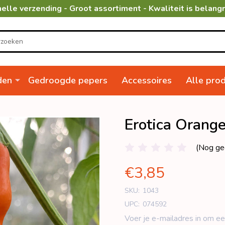
elle verzending - Groot assortiment - Kwaliteit is belangr
den
Gedroogde pepers
Accessoires
Alle pro
Erotica Orang
(Nog ge
€3,85
SKU:
1043
UPC:
074592
Voer je e-mailadres in om ee