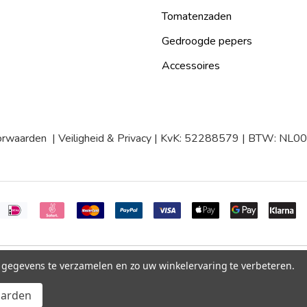
Tomatenzaden
Gedroogde pepers
Accessoires
orwaarden
|
Veiligheid & Privacy
| KvK: 52288579 | BTW: NL
m gegevens te verzamelen en zo uw winkelervaring te verbeteren.
aarden