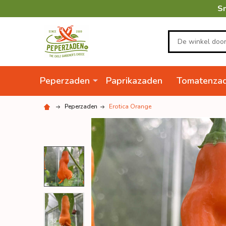
Sn
Zoeken
Peperzaden
Paprikazaden
Tomatenza
Peperzaden
Erotica Orange