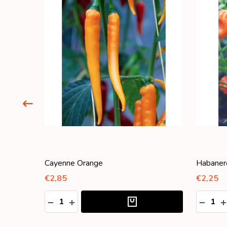
Cayenne Orange
Habaner
€2,85
€2,25
Aantal:
Aantal:
HOEVEELHEID VERLAGEN VAN UNDEFINED
HOEVEELHEID VERHOGEN VAN UNDEFIN
HOEVE
H