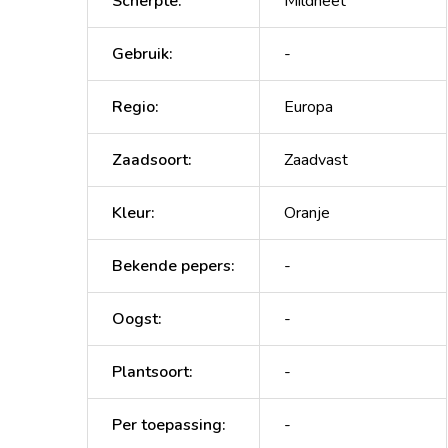
Scherpte
:
Mildheet
Gebruik
:
-
Regio
:
Europa
Zaadsoort
:
Zaadvast
Kleur
:
Oranje
Bekende pepers
:
-
Oogst
:
-
Plantsoort
:
-
Per toepassing
:
-