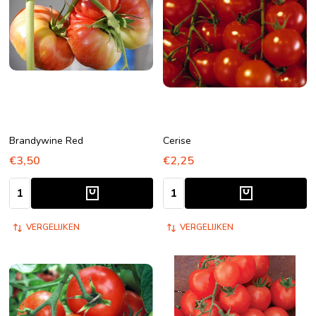
Brandywine Red
Cerise
€3,50
€2,25
Aantal:
Aantal:
VERGELIJKEN
VERGELIJKEN