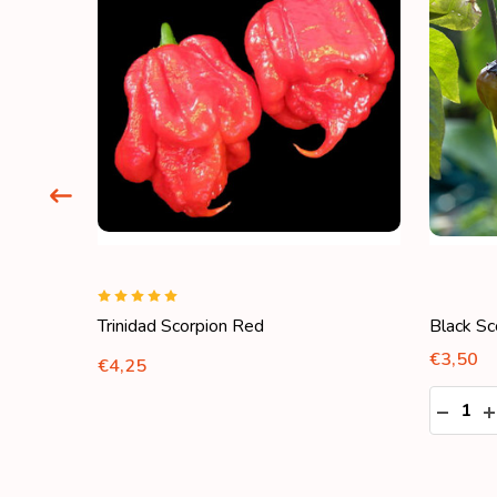
Trinidad Scorpion Red
Black Sc
€3,50
€4,25
Aantal:
VAN UNDEFINED
OGEN VAN UNDEFINED
HOEVE
H