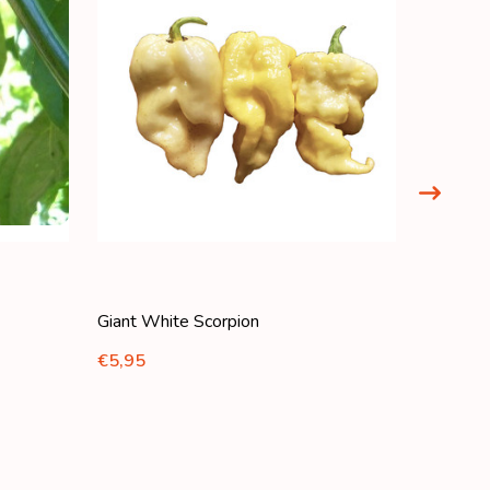
Giant White Scorpion
Apocaly
€4,95
€5,95
Aantal:
HOEVE
H