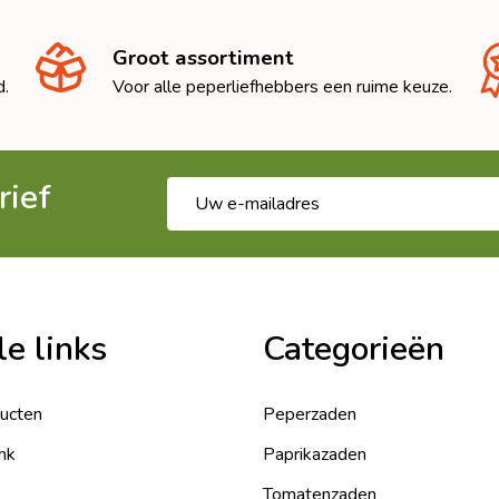
Groot assortiment
d.
Voor alle peperliefhebbers een ruime keuze.
rief
E-
mailadres
le links
Categorieën
ducten
Peperzaden
nk
Paprikazaden
Tomatenzaden