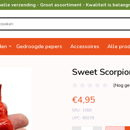
elle verzending - Groot assortiment - Kwaliteit is belangr
den
Gedroogde pepers
Accessoires
Alle pro
Sweet Scorpio
(Nog ge
€4,95
SKU:
1066
UPC:
89278