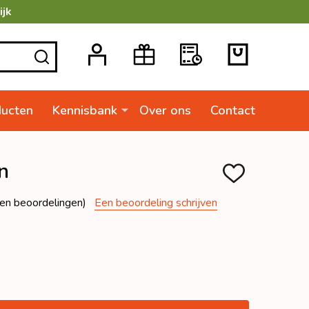
ijk
ZOEKEN
ducten
Kennisbank
Over ons
Contact
n
TOEVOEGEN
AAN
VERLANGLIJSTJ
en beoordelingen)
Een beoordeling schrijven