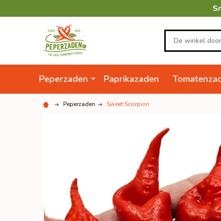
Sn
Zoeken
Peperzaden
Paprikazaden
Tomatenza
Peperzaden
Sweet Scorpion