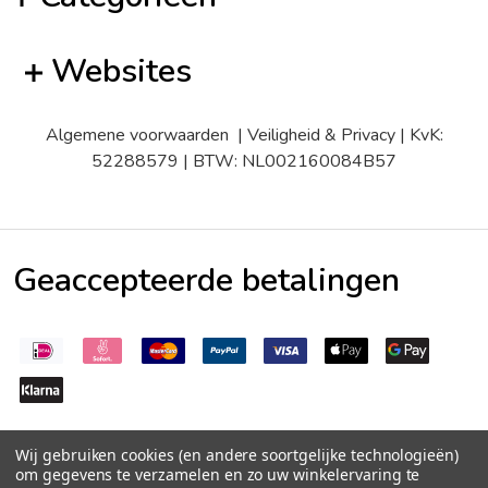
Websites
Algemene voorwaarden
|
Veiligheid & Privacy
| KvK:
52288579 | BTW: NL002160084B57
Geaccepteerde betalingen
Wij gebruiken cookies (en andere soortgelijke technologieën)
om gegevens te verzamelen en zo uw winkelervaring te