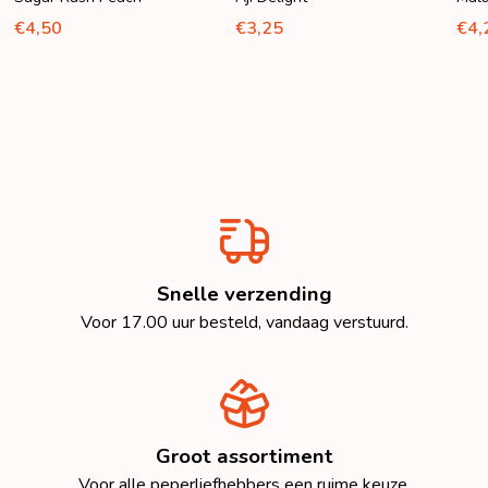
€4,25
€4,50
€3,
Snelle verzending
Voor 17.00 uur besteld, vandaag verstuurd.
Groot assortiment
Voor alle peperliefhebbers een ruime keuze.