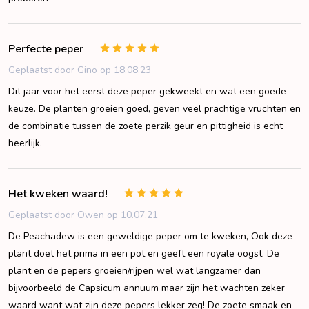
Perfecte peper
5
Geplaatst door Gino op 18.08.23
Dit jaar voor het eerst deze peper gekweekt en wat een goede
keuze. De planten groeien goed, geven veel prachtige vruchten en
de combinatie tussen de zoete perzik geur en pittigheid is echt
heerlijk.
Het kweken waard!
5
Geplaatst door Owen op 10.07.21
De Peachadew is een geweldige peper om te kweken, Ook deze
plant doet het prima in een pot en geeft een royale oogst. De
plant en de pepers groeien/rijpen wel wat langzamer dan
bijvoorbeeld de Capsicum annuum maar zijn het wachten zeker
waard want wat zijn deze pepers lekker zeg! De zoete smaak en