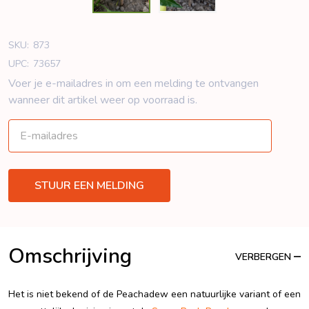
SKU:
873
UPC:
73657
Voer je e-mailadres in om een ​​melding te ontvangen
wanneer dit artikel weer op voorraad is.
Omschrijving
VERBERGEN
Het is niet bekend of de Peachadew een natuurlijke variant of een