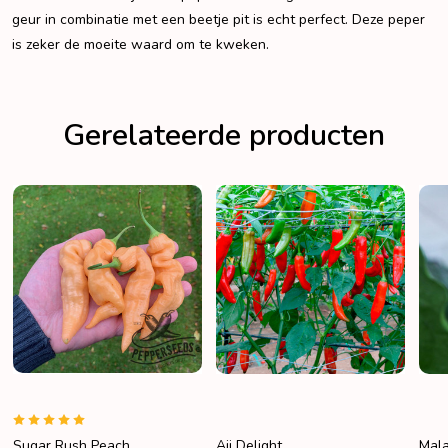
geur in combinatie met een beetje pit is echt perfect. Deze peper
is zeker de moeite waard om te kweken.
Gerelateerde producten
Malawi Peppadew
Sugar Rush Peach
Aji 