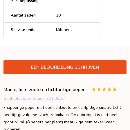
Per toepassing
:
-
Aantal zaden
:
10
Scoville units
:
Mildheet
VERBERGEN
EEN BEOORDELING SCHRIJVEN
Mooie, licht zoete en lichtpittige peper
5
Geplaatst door Guus op 31.08.23
knapperige peper met een lichtzoete en lichtpittige smaak. Echt
heerlijk gevuld met zacht roomkaas. De opbrengst is niet heel
groot bij mij (8 pepers per plant) maar ik ga hem zeker weer
proberen