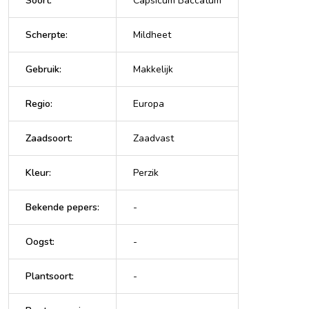
Soort
:
Capsicum Baccatum
Scherpte
:
Mildheet
Gebruik
:
Makkelijk
Regio
:
Europa
Zaadsoort
:
Zaadvast
Kleur
:
Perzik
Bekende pepers
:
-
Oogst
:
-
Plantsoort
:
-