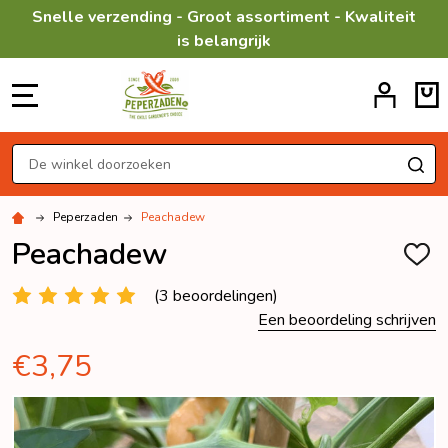
Snelle verzending - Groot assortiment - Kwaliteit
is belangrijk
MENU
Zoeken
ZO
Peperzaden
Peachadew
Peachadew
TOEV
AAN
VERL
(3 beoordelingen)
Een beoordeling schrijven
€3,75