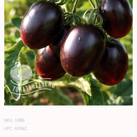
SKU:
1086
UPC:
63562