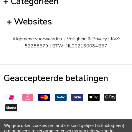
Categorieën
Websites
Algemene voorwaarden
|
Veiligheid & Privacy
| KvK:
52288579 | BTW: NL002160084B57
Geaccepteerde betalingen
Wij gebruiken cookies (en andere soortgelijke technologieën)
om gegevens te verzamelen en zo uw winkelervaring te