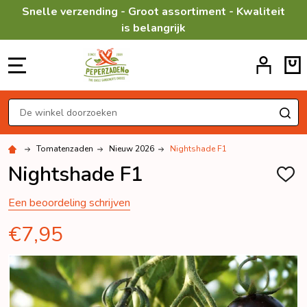
Snelle verzending - Groot assortiment - Kwaliteit
is belangrijk
MENU
Zoeken
ZO
Tomatenzaden
Nieuw 2026
Nightshade F1
Nightshade F1
TOEV
AAN
VERL
Een beoordeling schrijven
€7,95