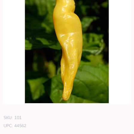
SKU:
101
UPC:
44562