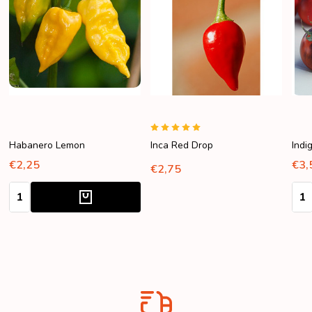
Habanero Lemon
Inca Red Drop
Indi
€2,25
€3,
€2,75
Aantal:
Aant