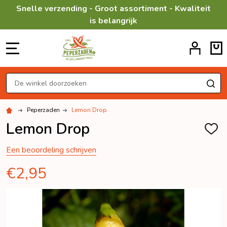
Snelle verzending - Groot assortiment - Kwaliteit
is belangrijk
MENU
Zoeken
ZO
Peperzaden
Lemon Drop
Lemon Drop
TOEV
AAN
VERL
Een beoordeling schrijven
€2,95