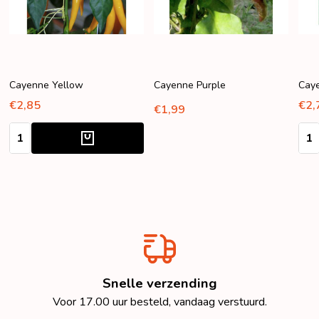
Cayenne Yellow
Cayenne Purple
Caye
€2,85
€2,
€1,99
Aantal:
Aant
Snelle verzending
Voor 17.00 uur besteld, vandaag verstuurd.