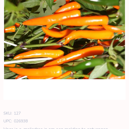
SKU:
127
UPC:
026938