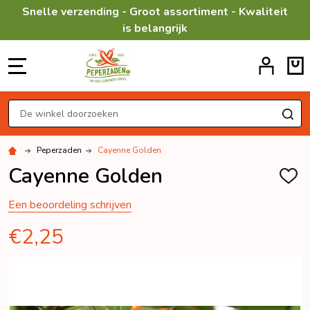
Snelle verzending - Groot assortiment - Kwaliteit
is belangrijk
MENU
Zoeken
ZO
Peperzaden
Cayenne Golden
Cayenne Golden
TOEV
AAN
VERL
Een beoordeling schrijven
€2,25