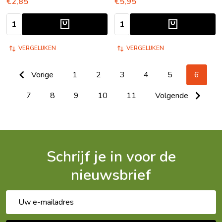
€2,85
€5,95
Aantal:
Aantal:
VERGELIJKEN
VERGELIJKEN
Vorige
1
2
3
4
5
6
7
8
9
10
11
Volgende
Schrijf je in voor de
nieuwsbrief
E-
mailadres