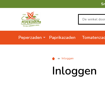
Sn
Zoeken
Peperzaden
Paprikazaden
Tomatenza
Inloggen
Inloggen