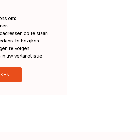
 ons om:
enen
dadressen op te slaan
denis te bekijken
gen te volgen
 in uw verlanglijstje
KEN