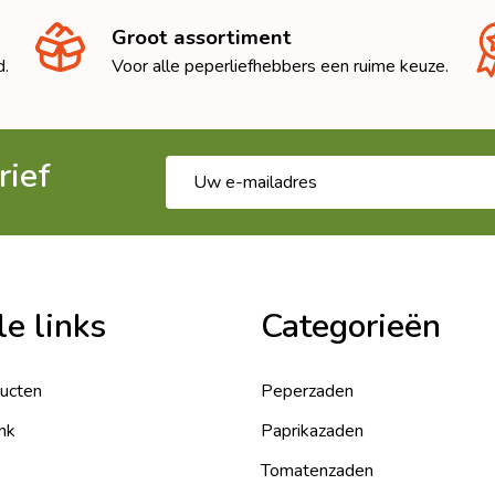
Groot assortiment
d.
Voor alle peperliefhebbers een ruime keuze.
rief
E-
mailadres
le links
Categorieën
ducten
Peperzaden
nk
Paprikazaden
Tomatenzaden